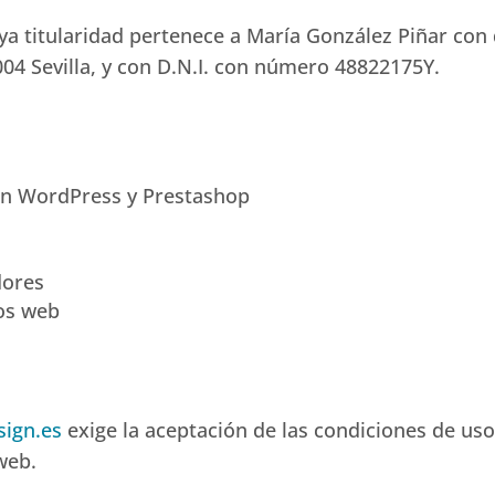
ya titularidad pertenece a María González Piñar con d
004 Sevilla, y con D.N.I. con número 48822175Y.
s
on WordPress y Prestashop
dores
os web
ign.es
exige la aceptación de las condiciones de u
web.